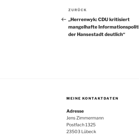
Beitragsnavigation
Vorheriger
ZURÜCK
Beitrag
„Herrenwyk: CDU kritisiert
mangelhafte Informationspolit
der Hansestadt deutlich“
MEINE KONTAKTDATEN
Adresse
Jens Zimmermann
Postfach 1325
23503 Lübeck