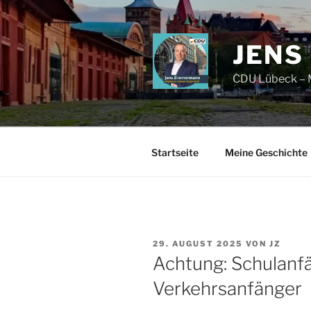
Zum
Inhalt
springen
JENS
CDU Lübeck – M
Startseite
Meine Geschichte
VERÖFFENTLICHT
29. AUGUST 2025
VON
JZ
AM
Achtung: Schulanf
Verkehrsanfänger