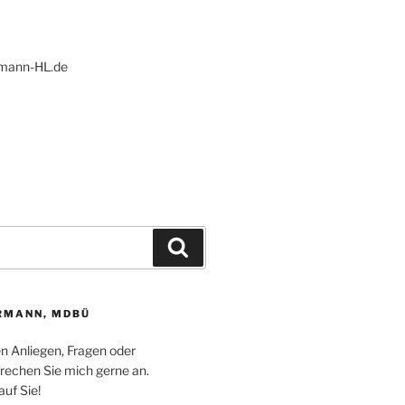
ann-HL.de
Suchen
RMANN, MDBÜ
en Anliegen, Fragen oder
echen Sie mich gerne an.
auf Sie!