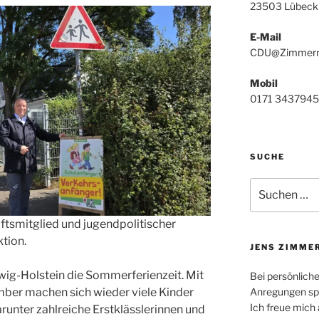
23503 Lübeck
E-Mail
CDU@Zimmerm
Mobil
0171 3437945
SUCHE
Suchen
nach:
tsmitglied und jugendpolitischer
tion.
JENS ZIMME
wig-Holstein die Sommerferienzeit. Mit
Bei persönlich
ber machen sich wieder viele Kinder
Anregungen spr
Ich freue mich 
arunter zahlreiche Erstklässlerinnen und