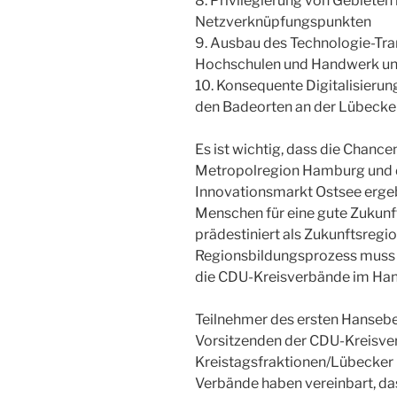
8. Privilegierung von Gebiet
Netzverknüpfungspunkten
9. Ausbau des Technologie-Tra
Hochschulen und Handwerk un
10. Konsequente Digitalisierun
den Badeorten an der Lübecke
Es ist wichtig, dass die Chancen
Metropolregion Hamburg und
Innovationsmarkt Ostsee ergeb
Menschen für eine gute Zukunft
prädestiniert als Zukunftsregio
Regionsbildungsprozess muss f
die CDU-Kreisverbände im Hans
Teilnehmer des ersten Hansebe
Vorsitzenden der CDU-Kreisve
Kreistagsfraktionen/Lübecker B
Verbände haben vereinbart, das