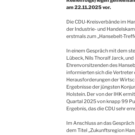
Reihenfolge) legen gemeins
am 22.11.2025 vor.
Die CDU-Kreisverbände im Han
der Industrie- und Handelskamm
erstmals zum „Hansebelt-Treff
In einem Gespräch mit dem ste
Lübeck, Nils Thoralf Jarck, un
Ehrenvorsitzenden des Hansebel
informierten sich die Vertreter
Herausforderungen der Wirtsch
Ergebnisse der jüngsten Konju
Holstein. Der von der IHK ermit
Quartal 2025 von knapp 99 Pu
Ergebnis, das die CDU sehr ern
Im Anschluss an das Gespräch
dem Titel „Zukunftsregion Han