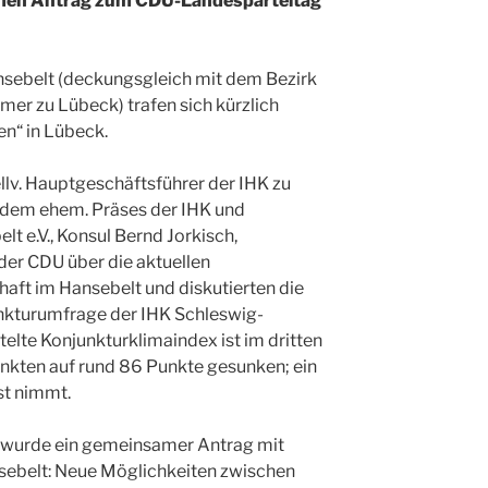
amen Antrag zum CDU-Landesparteitag
sebelt (deckungsgleich mit dem Bezirk
er zu Lübeck) trafen sich kürzlich
en“ in Lübeck.
llv. Hauptgeschäftsführer der IHK zu
d dem ehem. Präses der IHK und
t e.V., Konsul Bernd Jorkisch,
 der CDU über die aktuellen
aft im Hansebelt und diskutierten die
nkturumfrage der IHK Schleswig-
telte Konjunkturklimaindex ist im dritten
nkten auf rund 86 Punkte gesunken; ein
st nimmt.
 wurde ein gemeinsamer Antrag mit
sebelt: Neue Möglichkeiten zwischen