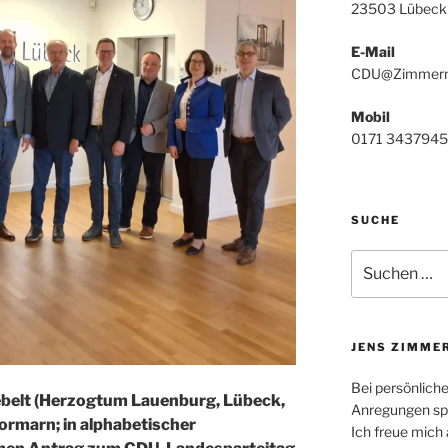
23503 Lübeck
E-Mail
CDU@Zimmerm
Mobil
0171 3437945
SUCHE
Suchen
nach:
JENS ZIMME
Bei persönlich
belt (Herzogtum Lauenburg, Lübeck,
Anregungen spr
ormarn; in alphabetischer
Ich freue mich 