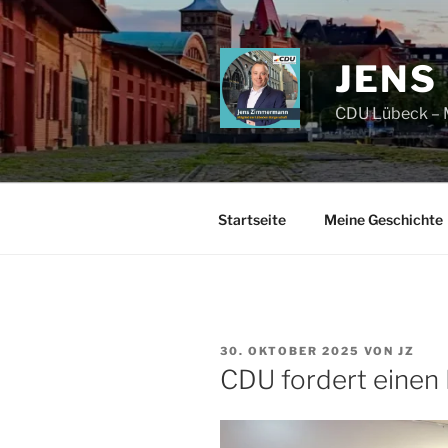
Zum
Inhalt
springen
JENS
CDU Lübeck – M
Startseite
Meine Geschichte
VERÖFFENTLICHT
30. OKTOBER 2025
VON
JZ
AM
CDU fordert einen