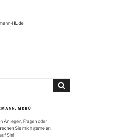
ann-HL.de
Suchen
RMANN, MDBÜ
en Anliegen, Fragen oder
echen Sie mich gerne an.
auf Sie!