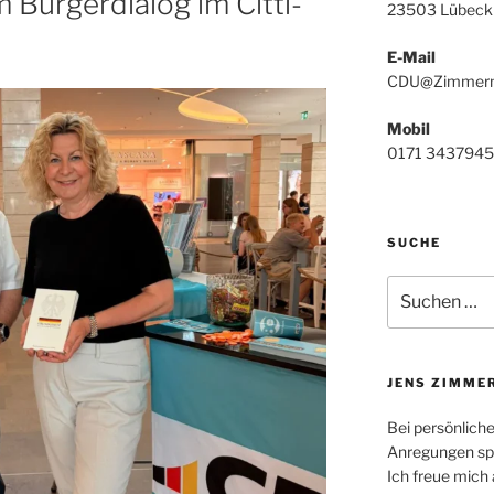
Bürgerdialog im Citti-
23503 Lübeck
E-Mail
CDU@Zimmerm
Mobil
0171 3437945
SUCHE
Suchen
nach:
JENS ZIMME
Bei persönlich
Anregungen spr
Ich freue mich 