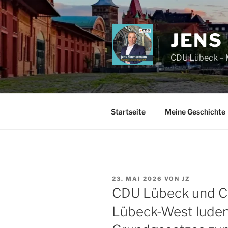
Zum
Inhalt
springen
JENS
CDU Lübeck – M
Startseite
Meine Geschichte
VERÖFFENTLICHT
23. MAI 2026
VON
JZ
AM
CDU Lübeck und C
Lübeck-West luden