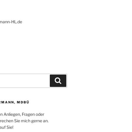
ann-HL.de
Suchen
RMANN, MDBÜ
en Anliegen, Fragen oder
echen Sie mich gerne an.
auf Sie!