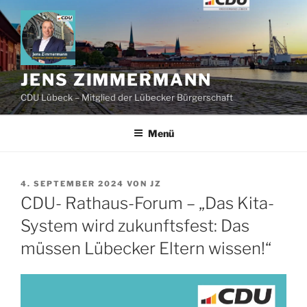
Zum
Inhalt
springen
JENS ZIMMERMANN
CDU Lübeck – Mitglied der Lübecker Bürgerschaft
Menü
VERÖFFENTLICHT
4. SEPTEMBER 2024
VON
JZ
AM
CDU- Rathaus-Forum – „Das Kita-
System wird zukunftsfest: Das
müssen Lübecker Eltern wissen!“