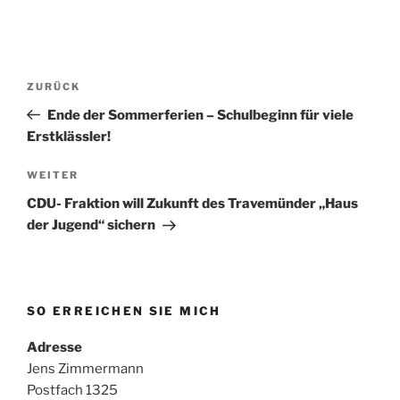
Beitragsnavigation
Vorheriger
ZURÜCK
Beitrag
Ende der Sommerferien – Schulbeginn für viele
Erstklässler!
Nächster
WEITER
Beitrag
CDU- Fraktion will Zukunft des Travemünder „Haus
der Jugend“ sichern
SO ERREICHEN SIE MICH
Adresse
Jens Zimmermann
Postfach 1325