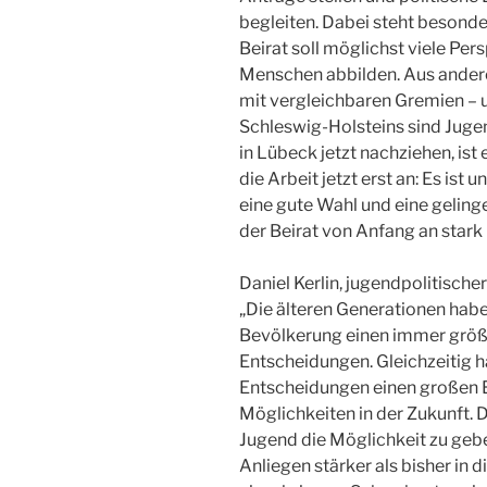
begleiten. Dabei steht besonder
Beirat soll möglichst viele Pe
Menschen abbilden. Aus andere
mit vergleichbaren Gremien –
Schleswig-Holsteins sind Jugen
in Lübeck jetzt nachziehen, ist 
die Arbeit jetzt erst an: Es i
eine gute Wahl und eine geli
der Beirat von Anfang an stark
Daniel Kerlin, jugendpolitische
„Die älteren Generationen habe
Bevölkerung einen immer größe
Entscheidungen. Gleichzeitig 
Entscheidungen einen großen E
Möglichkeiten in der Zukunft. 
Jugend die Möglichkeit zu gebe
Anliegen stärker als bisher in 