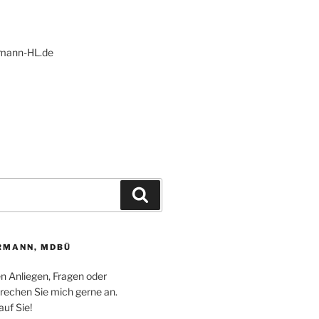
ann-HL.de
Suchen
RMANN, MDBÜ
en Anliegen, Fragen oder
echen Sie mich gerne an.
auf Sie!