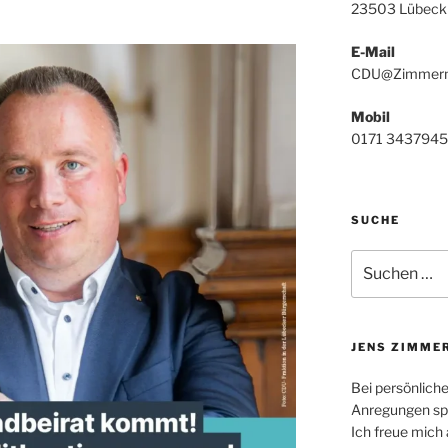
23503 Lübeck
E-Mail
CDU@Zimmerm
Mobil
0171 3437945
SUCHE
Suchen
nach:
JENS ZIMME
Bei persönlich
Anregungen spr
Ich freue mich 