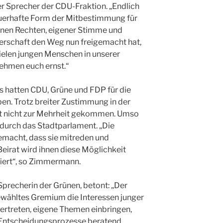
 Sprecher der CDU-Fraktion. „Endlich
auerhafte Form der Mitbestimmung für
genen Rechten, eigener Stimme und
gerschaft den Weg nun freigemacht hat,
 vielen jungen Menschen in unserer
nehmen euch ernst.“
 hatten CDU, Grüne und FDP für die
en. Trotz breiter Zustimmung in der
rt nicht zur Mehrheit gekommen. Umso
r durch das Stadtparlament. „Die
emacht, dass sie mitreden und
Beirat wird ihnen diese Möglichkeit
riert“, so Zimmermann.
Sprecherin der Grünen, betont: „Der
gewähltes Gremium die Interessen junger
rtreten, eigene Themen einbringen,
e Entscheidungsprozesse beratend