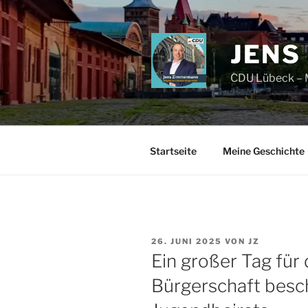
Zum
Inhalt
springen
JENS
CDU Lübeck – M
Startseite
Meine Geschichte
VERÖFFENTLICHT
26. JUNI 2025
VON
JZ
AM
Ein großer Tag für
Bürgerschaft besch