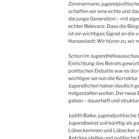
Zimmermann, jugendpolitischer
schaffen wir eine echte und d
die junge Generation – mit ei
echter Relevanz. Dass die Bür
ist ein wichtiges Signal an die
Hansestadt: Wir hören zu, wir 
Schon im Jugendhilfeausschuss
Einrichtung des Beirats geworb
politischen Debatte war es do
wichtiger sei nun die Korrektu
Jugendlichen haben deutlich g
mitgestalten wollen. Der neue 
geben – dauerhaft und struktu
Judith Balke, jugendpolitische 
Jugendbeirat soll künftig als 
Lübeckerinnen und Lübecker ve
Anträge stellen und politisch