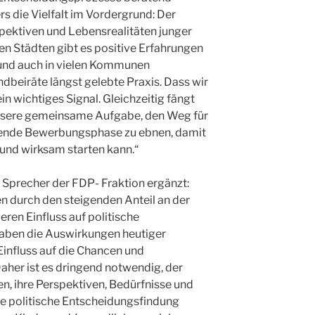
s die Vielfalt im Vordergrund: Der
rspektiven und Lebensrealitäten junger
n Städten gibt es positive Erfahrungen
 und auch in vielen Kommunen
dbeiräte längst gelebte Praxis. Dass wir
ein wichtiges Signal. Gleichzeitig fängt
st unsere gemeinsame Aufgabe, den Weg für
ngende Bewerbungsphase zu ebnen, damit
 und wirksam starten kann.“
r Sprecher der FDP- Fraktion ergänzt:
n durch den steigenden Anteil an der
ren Einfluss auf politische
haben die Auswirkungen heutiger
influss auf die Chancen und
Daher ist es dringend notwendig, der
n, ihre Perspektiven, Bedürfnisse und
die politische Entscheidungsfindung