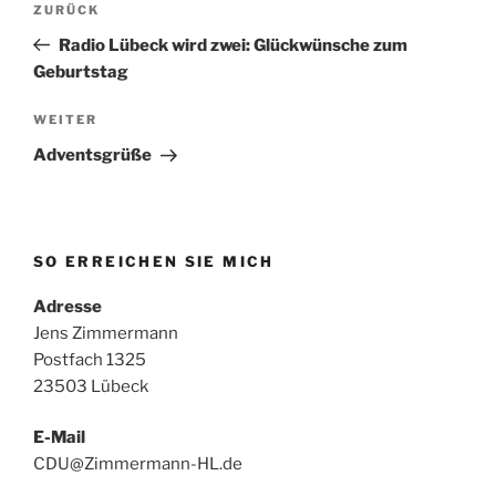
Vorheriger
ZURÜCK
Beitrag
Radio Lübeck wird zwei: Glückwünsche zum
Geburtstag
Nächster
WEITER
Beitrag
Adventsgrüße
SO ERREICHEN SIE MICH
Adresse
Jens Zimmermann
Postfach 1325
23503 Lübeck
E-Mail
CDU@Zimmermann-HL.de