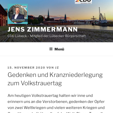
Zum
Inhalt
springen
JENS ZIMMERMANN
CDU Lübeck – Mitglied der Lübecker Bürgerschaft
Menü
VERÖFFENTLICHT
15. NOVEMBER 2020
VON
JZ
AM
Gedenken und Kranzniederlegung
zum Volkstrauertag
Am heutigen Volkstrauertag halten wir inne und
erinnern uns an die Verstorbenen, gedenken der Opfer
von zwei Weltkriegen und vielen weiteren Kriegen und