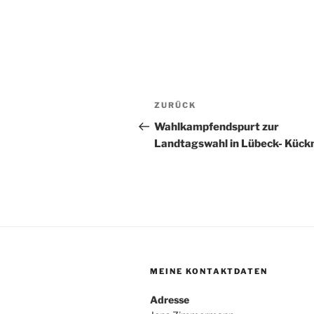
Beitragsnavigation
Vorheriger
ZURÜCK
Beitrag
Wahlkampfendspurt zur
Landtagswahl in Lübeck- Kückn
MEINE KONTAKTDATEN
Adresse