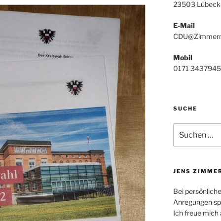
23503 Lübeck
E-Mail
CDU@Zimmerm
Mobil
0171 3437945
SUCHE
Suchen
nach:
JENS ZIMME
Bei persönlich
Anregungen spr
Ich freue mich 