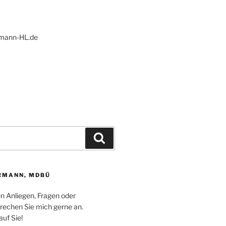
ann-HL.de
Suchen
RMANN, MDBÜ
en Anliegen, Fragen oder
echen Sie mich gerne an.
auf Sie!