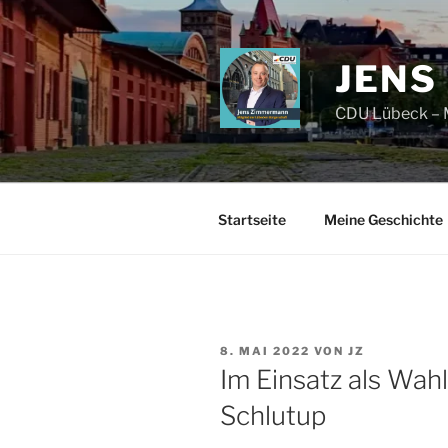
Zum
Inhalt
springen
JENS
CDU Lübeck – M
Startseite
Meine Geschichte
VERÖFFENTLICHT
8. MAI 2022
VON
JZ
AM
Im Einsatz als Wahl
Schlutup