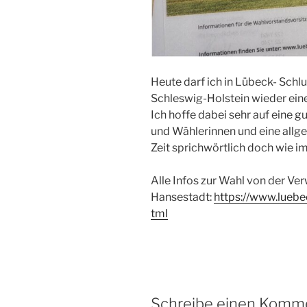
Heute darf ich in Lübeck- Schl
Schleswig-Holstein wieder ein
Ich hoffe dabei sehr auf eine 
und Wählerinnen und eine allg
Zeit sprichwörtlich doch wie im
Alle Infos zur Wahl von der Ve
Hansestadt:
https://
www.luebec
tml
Schreibe einen Komm