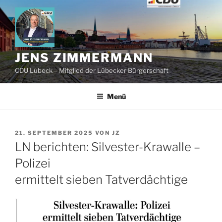
Zum
Inhalt
springen
JENS ZIMMERMANN
CDU Lübeck – Mitglied der Lübecker Bürgerschaft
Menü
VERÖFFENTLICHT
21. SEPTEMBER 2025
VON
JZ
AM
LN berichten: Silvester-Krawalle –
Polizei
ermittelt sieben Tatverdächtige