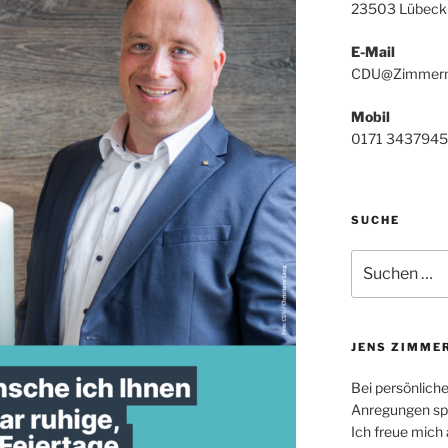
23503 Lübeck
E-Mail
CDU@Zimmerm
Mobil
0171 3437945
SUCHE
Suchen
nach:
JENS ZIMME
Bei persönlich
Anregungen spr
Ich freue mich 