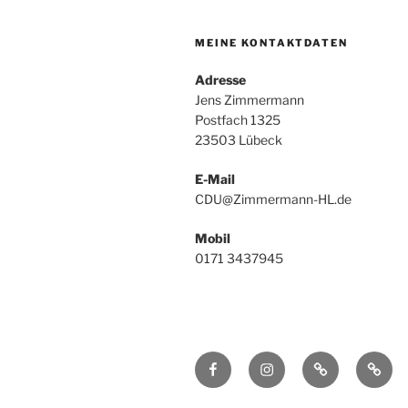
MEINE KONTAKTDATEN
Adresse
Jens Zimmermann
Postfach 1325
23503 Lübeck
E-Mail
CDU@Zimmermann-HL.de
Mobil
0171 3437945
Facebook
Instagram
TikTok
Threa