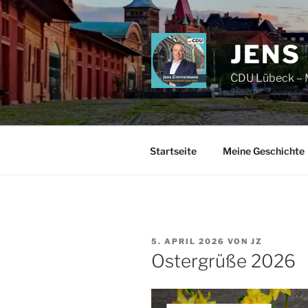
Zum
Inhalt
springen
JENS
CDU Lübeck – M
Startseite
Meine Geschichte
VERÖFFENTLICHT
5. APRIL 2026
VON
JZ
AM
Ostergrüße 2026