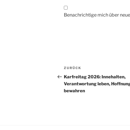
Benachrichtige mich über neue 
Beitragsnavigation
Vorheriger
ZURÜCK
Beitrag
Karfreitag 2026: Innehalten,
Verantwortung leben, Hoffnun
bewahren