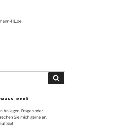
ann-HL.de
Suchen
RMANN, MDBÜ
en Anliegen, Fragen oder
echen Sie mich gerne an.
auf Sie!