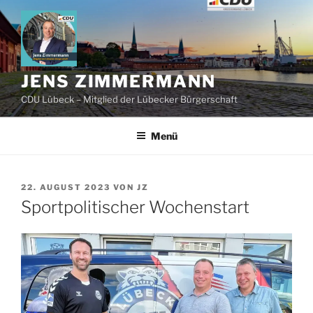
Zum
Inhalt
springen
JENS ZIMMERMANN
CDU Lübeck – Mitglied der Lübecker Bürgerschaft
Menü
VERÖFFENTLICHT
22. AUGUST 2023
VON
JZ
AM
Sportpolitischer Wochenstart