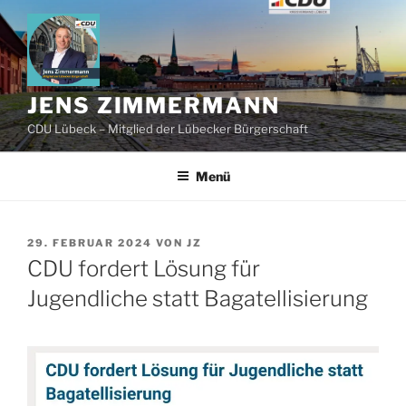
Zum
Inhalt
springen
JENS ZIMMERMANN
CDU Lübeck – Mitglied der Lübecker Bürgerschaft
Menü
VERÖFFENTLICHT
29. FEBRUAR 2024
VON
JZ
AM
CDU fordert Lösung für
Jugendliche statt Bagatellisierung