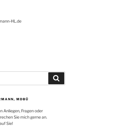
ann-HL.de
Suchen
RMANN, MDBÜ
en Anliegen, Fragen oder
echen Sie mich gerne an.
auf Sie!