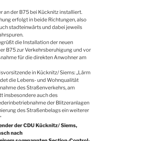
 an der B75 bei Kücknitz installiert.
ng erfolgt in beide Richtungen, also
ch stadteinwärts und dabei jeweils
Fahrspuren.
rüßt die Installation der neuen
er B75 zur Verkehrsberuhigung und vor
nahme für die direkten Anwohner am
svorsitzende in Kücknitz/ Siems: „Lärm
idet die Lebens- und Wohnqualität
 Zunahme des Straßenverkehrs, am
tt insbesondere auch des
iederinbetriebnahme der Blitzeranlagen
nierung des Straßenbelags ein weiterer
“
ender der CDU Kücknitz/ Siems,
nsch nach
einem sogenannten Section-Control-