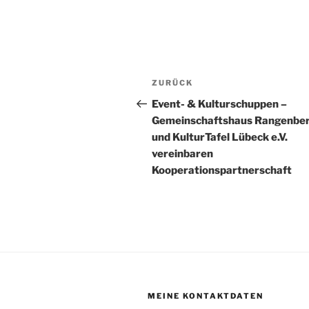
Beitragsnavigation
Vorheriger
ZURÜCK
Beitrag
Event- & Kulturschuppen –
Gemeinschaftshaus Rangenbe
und KulturTafel Lübeck e.V.
vereinbaren
Kooperationspartnerschaft
MEINE KONTAKTDATEN