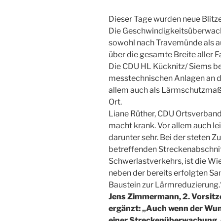
Dieser Tage wurden neue Blitzer
Die Geschwindigkeitsüberwachu
sowohl nach Travemünde als au
über die gesamte Breite aller 
Die CDU HL Kücknitz/ Siems beg
messtechnischen Anlagen an d
allem auch als Lärmschutzmaß
Ort.
Liane Rüther, CDU Ortsverband
macht krank. Vor allem auch le
darunter sehr. Bei der steten
betreffenden Streckenabschni
Schwerlastverkehrs, ist die W
neben der bereits erfolgten Sa
Baustein zur Lärmreduzierung.
Jens Zimmermann, 2. Vorsitz
ergänzt: „Auch wenn der Wu
einer
Streckenüberwachung, 