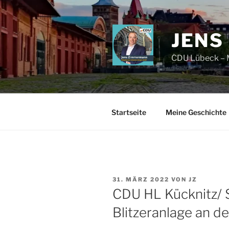
Zum
Inhalt
springen
JENS
CDU Lübeck – M
Startseite
Meine Geschichte
VERÖFFENTLICHT
31. MÄRZ 2022
VON
JZ
AM
CDU HL Kücknitz/ 
Blitzeranlage an d