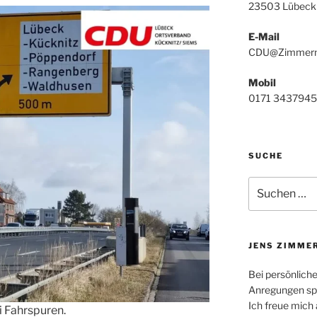
23503 Lübeck
E-Mail
CDU@Zimmerm
Mobil
0171 3437945
SUCHE
Suchen
nach:
JENS ZIMME
Bei persönlich
Anregungen spr
Ich freue mich 
ei Fahrspuren.