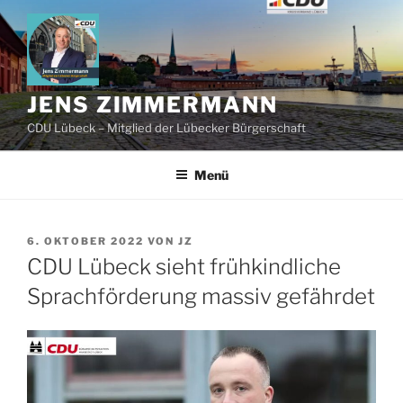
Zum
Inhalt
springen
JENS ZIMMERMANN
CDU Lübeck – Mitglied der Lübecker Bürgerschaft
Menü
VERÖFFENTLICHT
6. OKTOBER 2022
VON
JZ
AM
CDU Lübeck sieht frühkindliche
Sprachförderung massiv gefährdet