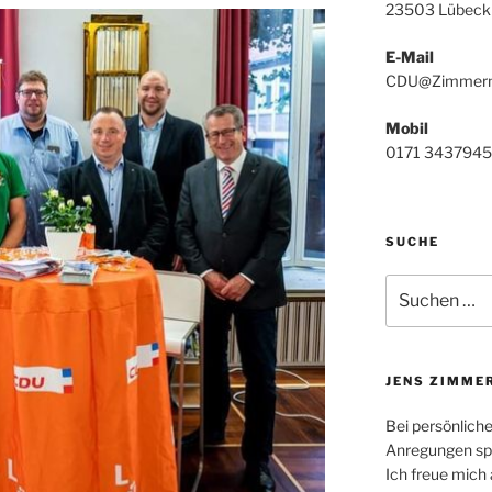
23503 Lübeck
E-Mail
CDU@Zimmerm
Mobil
0171 3437945
SUCHE
Suchen
nach:
JENS ZIMME
Bei persönlich
Anregungen spr
Ich freue mich 