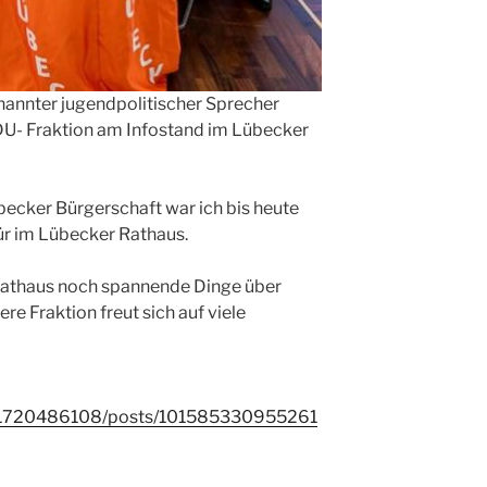
nannter jugendpolitischer Sprecher
U- Fraktion am Infostand im Lübecker
übecker Bürgerschaft war ich bis heute
ür im Lübecker Rathaus.
Rathaus noch spannende Dinge über
e Fraktion freut sich auf viele
171720486108/posts/101585330955261