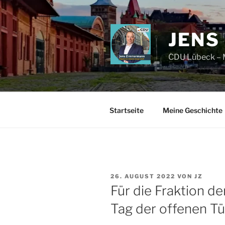
Zum
Inhalt
springen
JENS
CDU Lübeck – M
Startseite
Meine Geschichte
VERÖFFENTLICHT
26. AUGUST 2022
VON
JZ
AM
Für die Fraktion d
Tag der offenen Tü