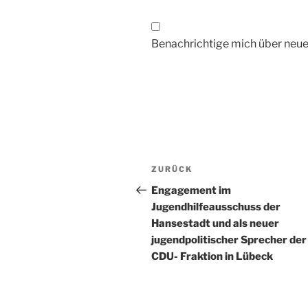
Benachrichtige mich über neue 
Beitragsnavigation
Vorheriger
ZURÜCK
Beitrag
Engagement im
Jugendhilfeausschuss der
Hansestadt und als neuer
jugendpolitischer Sprecher der
CDU- Fraktion in Lübeck