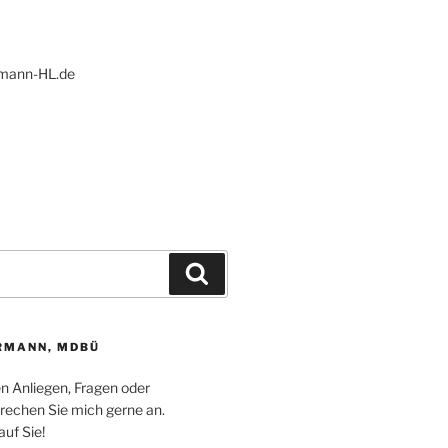
ann-HL.de
Suchen
RMANN, MDBÜ
en Anliegen, Fragen oder
echen Sie mich gerne an.
auf Sie!