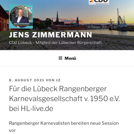
Zum
Inhalt
springen
JENS ZIMMERMANN
CDU Lübeck – Mitglied der Lübecker Bürgerschaft
Menü
VERÖFFENTLICHT
8. AUGUST 2021
VON
JZ
AM
Für die Lübeck Rangenberger
Karnevalsgesellschaft v. 1950 e.V.
bei HL-live.de
Rangenberger Karnevalisten bereiten neue Session
vor