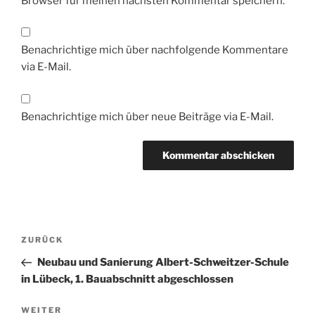
Browser für meinen nächsten Kommentar speichern.
Benachrichtige mich über nachfolgende Kommentare
via E-Mail.
Benachrichtige mich über neue Beiträge via E-Mail.
Beitragsnavigation
Vorheriger
ZURÜCK
Beitrag
Neubau und Sanierung Albert-Schweitzer-Schule
in Lübeck, 1. Bauabschnitt abgeschlossen
Nächster
WEITER