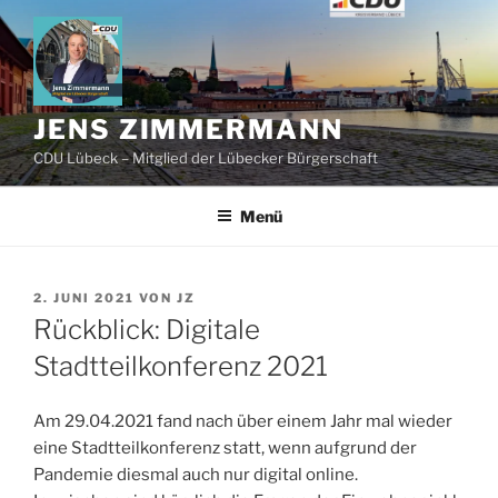
Zum
Inhalt
springen
JENS ZIMMERMANN
CDU Lübeck – Mitglied der Lübecker Bürgerschaft
Menü
VERÖFFENTLICHT
2. JUNI 2021
VON
JZ
AM
Rückblick: Digitale
Stadtteilkonferenz 2021
Am 29.04.2021 fand nach über einem Jahr mal wieder
eine Stadtteilkonferenz statt, wenn aufgrund der
Pandemie diesmal auch nur digital online.