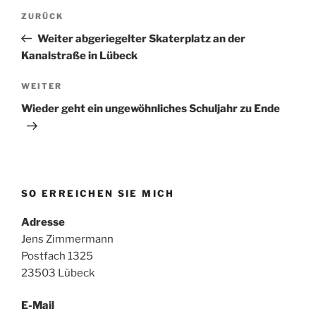
Beitragsnavigation
Vorheriger
ZURÜCK
Beitrag
Weiter abgeriegelter Skaterplatz an der
Kanalstraße in Lübeck
Nächster
WEITER
Beitrag
Wieder geht ein ungewöhnliches Schuljahr zu Ende
SO ERREICHEN SIE MICH
Adresse
Jens Zimmermann
Postfach 1325
23503 Lübeck
E-Mail